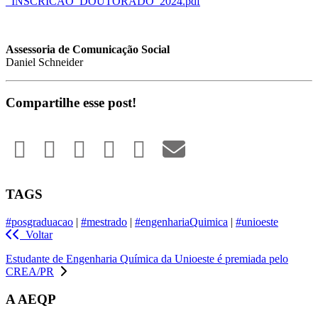
_INSCRICAO_DOUTORADO_2024.pdf
Assessoria de Comunicação Social
Daniel Schneider
Compartilhe esse post!
TAGS
#posgraduacao
|
#mestrado
|
#engenhariaQuimica
|
#unioeste
Voltar
Estudante de Engenharia Química da Unioeste é premiada pelo
CREA/PR
A AEQP