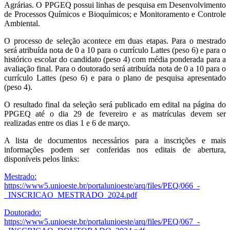
Agrárias. O PPGEQ possui linhas de pesquisa em Desenvolvimento
de Processos Químicos e Bioquímicos; e Monitoramento e Controle
Ambiental.
O processo de seleção acontece em duas etapas. Para o mestrado
será atribuída nota de 0 a 10 para o currículo Lattes (peso 6) e para o
histórico escolar do candidato (peso 4) com média ponderada para a
avaliação final. Para o doutorado será atribuída nota de 0 a 10 para o
currículo Lattes (peso 6) e para o plano de pesquisa apresentado
(peso 4).
O resultado final da seleção será publicado em edital na página do
PPGEQ até o dia 29 de fevereiro e as matrículas devem ser
realizadas entre os dias 1 e 6 de março.
A lista de documentos necessários para a inscrições e mais
informações podem ser conferidas nos editais de abertura,
disponíveis pelos links:
Mestrado:
https://www5.unioeste.br/portalunioeste/arq/files/PEQ/066_-
_INSCRICAO_MESTRADO_2024.pdf
Doutorado:
https://www5.unioeste.br/portalunioeste/arq/files/PEQ/067_-