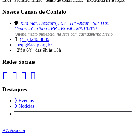
Ética | Profissionalismo | Senso de continuidade | Excelência na atuação.
Nossos Canais de Contato
Rua Mal. Deodoro, 503 - 11° Andar - Sl.: 1105
Centro - Curitiba - PR - Brasil - 80010-010
*Atendimento presencial na sede com agendamento prévio
(41) 3246-4835
aeqp@aeqp.org.br
2ªf a 6ªf - das 9h às 18h
Redes Sociais
Destaques
Eventos
Notícias
AZ Associa